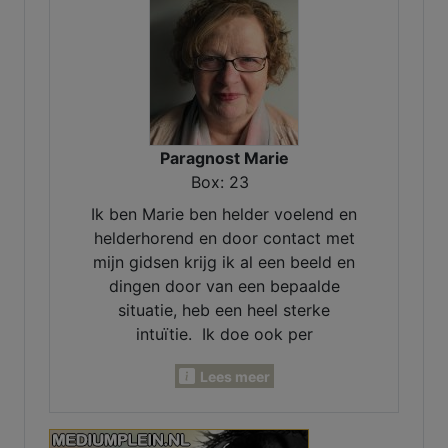
Paragnost Marie
Box: 23
Ik ben Marie ben helder voelend en
helderhorend en door contact met
mijn gidsen krijg ik al een beeld en
dingen door van een bepaalde
situatie, heb een heel sterke
intuïtie. Ik doe ook per
maandlegging en jaarlegging. Ik
Lees meer
kan voor je pendelen, invoelen,
Lenormand- Engelen- en
inzichtkaarten voor je leggen. Ook