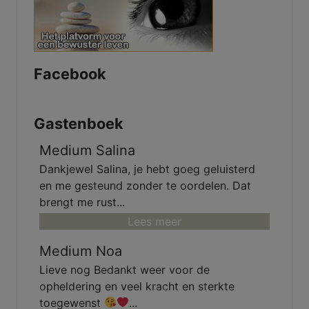
voor verleden - heden en
toekomst. Heb een luisterend oor.
samen komen we er wel uit.
Facebook
Gastenboek
Medium Salina
Dankjewel Salina, je hebt goeg geluisterd
en me gesteund zonder te oordelen. Dat
brengt me rust...
Lees meer
Medium Noa
Lieve nog Bedankt weer voor de
opheldering en veel kracht en sterkte
toegewenst
...