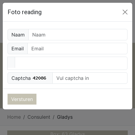
Foto reading
Top Paragnosten
Naam
Email
Chatten
NL 0909-0144
90cpm
BE 0907-37077
150cpm
Captcha
Hoe werkt het
Versturen
Snel & veilig betalen
Home
Consulent
Gladys
Box: 63 Gladys