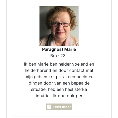
Paragnost Marie
Box: 23
Ik ben Marie ben helder voelend en
helderhorend en door contact met
mijn gidsen krijg ik al een beeld en
dingen door van een bepaalde
situatie, heb een heel sterke
intuïtie. Ik doe ook per
maandlegging en jaarlegging. Ik
Lees meer
kan voor je pendelen, invoelen,
Lenormand- Engelen- en