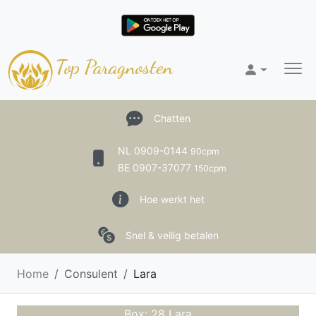
Top Paragnosten
Chatten
NL 0909-0144
90cpm
BE 0907-37077
150cpm
Hoe werkt het
Snel & veilig betalen
Home
Consulent
Lara
Box: 28 Lara