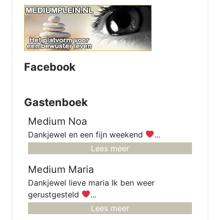
inzichtkaarten voor je leggen. Ook
voor verleden - heden en
toekomst. Heb een luisterend oor.
samen komen we er wel uit.
Facebook
Gastenboek
Medium Noa
Dankjewel en een fijn weekend
...
Lees meer
Medium Maria
Dankjewel lieve maria Ik ben weer
gerustgesteld
...
Lees meer