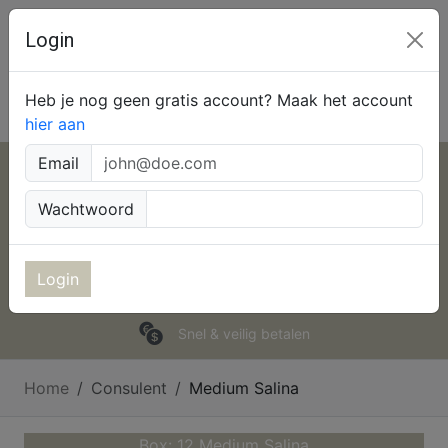
Login
Top Paragnosten
Heb je nog geen gratis account? Maak het account
hier aan
Email
Chatten
Wachtwoord
NL 0909-0144
90cpm
BE 0907-37077
150cpm
Login
Hoe werkt het
Snel & veilig betalen
Home
Consulent
Medium Salina
Box: 12 Medium Salina