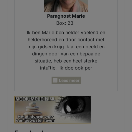
Paragnost Marie
Box: 23
Ik ben Marie ben helder voelend en
helderhorend en door contact met
mijn gidsen krijg ik al een beeld en
dingen door van een bepaalde
situatie, heb een heel sterke
intuïtie. Ik doe ook per
maandlegging en jaarlegging. Ik
Lees meer
kan voor je pendelen, invoelen,
Lenormand- Engelen- en
inzichtkaarten voor je leggen. Ook
voor verleden - heden en
toekomst. Heb een luisterend oor.
samen komen we er wel uit.