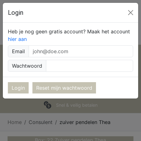
Login
Top Paragnosten
Heb je nog geen gratis account? Maak het account
hier aan
Email
Chatten
Wachtwoord
NL 0909-0144
90cpm
BE 0907-37077
150cpm
Login
Reset mijn wachtwoord
Hoe werkt het
Snel & veilig betalen
Home
Consulent
zuiver pendelen Thea
Box: 22 Zuiver pendelen Thea