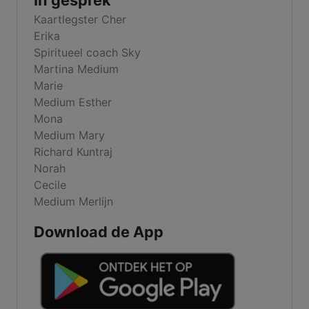
Kaartlegster Cher
Erika
Spiritueel coach Sky
Martina Medium
Marie
Medium Esther
Mona
Medium Mary
Richard Kuntraj
Norah
Cecile
Medium Merlijn
Download de App