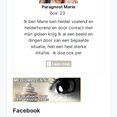
Paragnost Marie
Box: 23
Ik ben Marie ben helder voelend en
helderhorend en door contact met
mijn gidsen krijg ik al een beeld en
dingen door van een bepaalde
situatie, heb een heel sterke
intuïtie. Ik doe ook per
maandlegging en jaarlegging. Ik
Lees meer
kan voor je pendelen, invoelen,
Lenormand- Engelen- en
inzichtkaarten voor je leggen. Ook
voor verleden - heden en
toekomst. Heb een luisterend oor.
samen komen we er wel uit.
Facebook