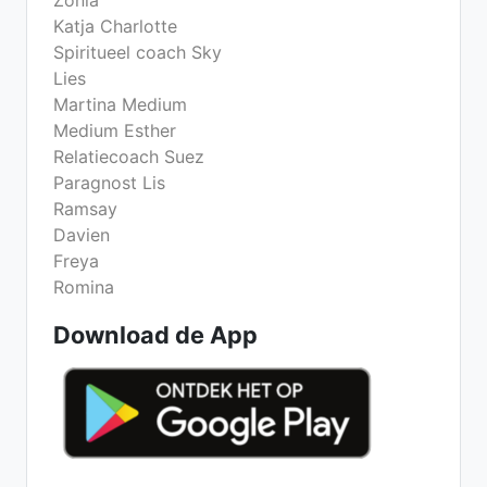
Zonia
Katja Charlotte
Spiritueel coach Sky
Lies
Martina Medium
Medium Esther
Relatiecoach Suez
Paragnost Lis
Ramsay
Davien
Freya
Romina
Download de App