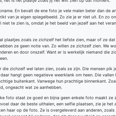
, het is het plaatje zoals jij het wilt zien op dat moment.
name. En bevalt de ene foto je vele malen beter dan de a
rikt van je eigen spiegelbeeld. Zo zie je er niet uit. En zo o
 niet te zien is, omdat je het beeld van jezelf aan het vera
l plaatjes zoals ze zichzelf het liefste zien, maar of ze dat
r hebben ze geen notie van. Zo willen ze zichzelf zien. We w
eren en door onszelf. Want er is werkelijk niemand die zic
heen.
r die zichzelf wel laten zien, zoals ze zijn. Die mensen pik j
 daar hangt geen negatieve weerklank om heen. Die vallen b
chtige buitenkant. Vanwege hun prachtige binnenkant. Zoa
tijd, ongeacht wat ze aanhebben.
e foto staat ze goed en bijna geen enkele foto maakt ze z
el daar de beste uithalen, een selfie plaatsen, zie je het 
tten haar op de foto. Ze is overgeleverd aan anderen, zoals 