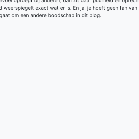
gevoel oproept bij anderen, dan zit daar puurheid en oprech
d weerspiegelt exact wat er is. En ja, je hoeft geen fan van
t gaat om een andere boodschap in dit blog.