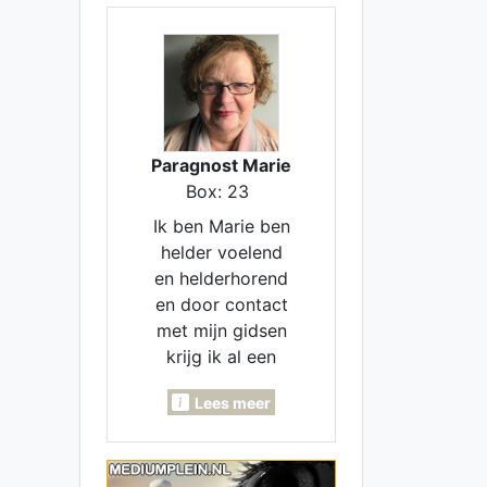
Paragnost Marie
Box: 23
Ik ben Marie ben
helder voelend
en helderhorend
en door contact
met mijn gidsen
krijg ik al een
beeld en dingen
Lees meer
door van een
bepaalde
situatie, heb een