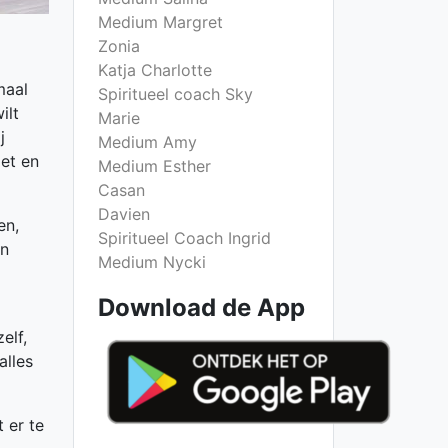
Medium Margret
Zonia
Katja Charlotte
maal
Spiritueel coach Sky
ilt
Marie
j
Medium Amy
iet en
Medium Esther
Casan
Davien
en,
Spiritueel Coach Ingrid
en
Medium Nycki
Download de App
elf,
alles
t er te