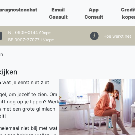
aragnostenchat
Email
App
Credi
Consult
Consult
kope
NL 0909-0144
90cpm
Hoe werkt het
BE 0907-37077
150cpm
en
kijken
 wat je eerst niet ziet
gel, om jezelf te zien. Om
tift nog op je lippen? Werk
a met een grote glimlach
it!
helemaal niet blij met wat