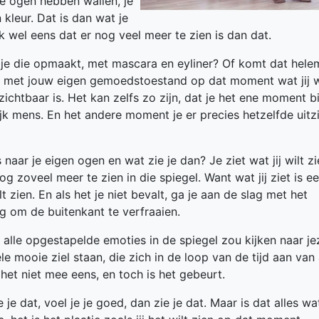
je ogen hebben wallen, je
 kleur. Dat is dan wat je
ok wel eens dat er nog veel meer te zien is dan dat.
ls je die opmaakt, met mascara en eyliner? Of komt dat hele
ie jij, met jouw eigen gemoedstoestand op dat moment wat jij w
ichtbaar is. Het kan zelfs zo zijn, dat je het ene moment bi
ijk mens. En het andere moment je er precies hetzelfde uitz
s naar je eigen ogen en wat zie je dan? Je ziet wat jij wilt zi
og zoveel meer te zien in die spiegel. Want wat jij ziet is e
t zien. En als het je niet bevalt, ga je aan de slag met het
ag om de buitenkant te verfraaien.
alle opgestapelde emoties in de spiegel zou kijken naar jez
ele mooie ziel staan, die zich in de loop van de tijd aan van 
het niet mee eens, en toch is het gebeurt.
ie je dat, voel je je goed, dan zie je dat. Maar is dat alles wa