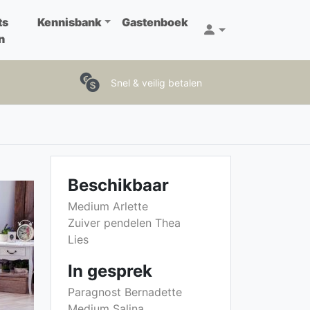
ts
Kennisbank
Gastenboek
n
Snel & veilig betalen
Beschikbaar
Medium Arlette
Zuiver pendelen Thea
Lies
In gesprek
Paragnost Bernadette
Medium Salina