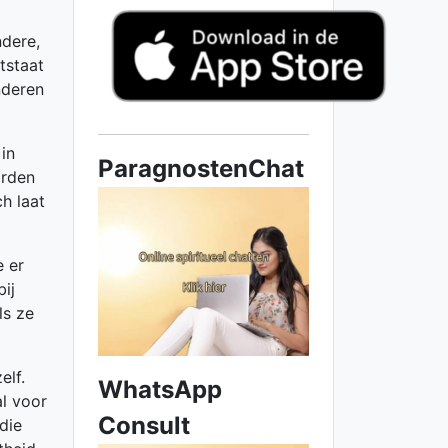
ndere,
ntstaat
nderen
 in
ParagnostenChat
orden
h laat
e er
ij
ls ze
elf.
WhatsApp
al voor
Consult
die