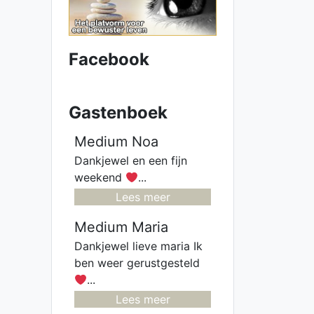
heel sterke
intuïtie. Ik doe
ook per
maandlegging
Facebook
en jaarlegging. Ik
kan voor je
pendelen,
Gastenboek
invoelen,
Lenormand-
Medium Noa
Engelen- en
Dankjewel en een fijn
inzichtkaarten
weekend
...
voor je leggen.
Lees meer
Ook voor
verleden - heden
Medium Maria
en toekomst.
Dankjewel lieve maria Ik
Heb een
ben weer gerustgesteld
luisterend oor.
...
samen komen
Lees meer
we er wel uit.