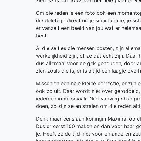
zien is? Is dat 100% van het hele plaatje. Nee
Om die reden is een foto ook een momentop
die delete je direct uit je smartphone, je sch
er vanzelf een beeld van jou wat er helemaal
bent.
Al die selfies die mensen posten, zijn allemaa
werkelijkheid zijn, of ze dat echt zijn. Daa
dus allemaal voor de gek gehouden, door and
zien zoals die is, er is altijd een laagje over
Misschien een hele kleine correctie, er zijn e
ook zo uit. Daar wordt niet over geroddeld,
iedereen in de smaak. Niet vanwege hun pra
doen, zo zijn ze en stralen om die reden al
Denk maar eens aan koningin Maxima, op elk
Dus er eerst 100 maken en dan voor haar gevo
je. Heeft ze de tijd niet voor en anderen ze