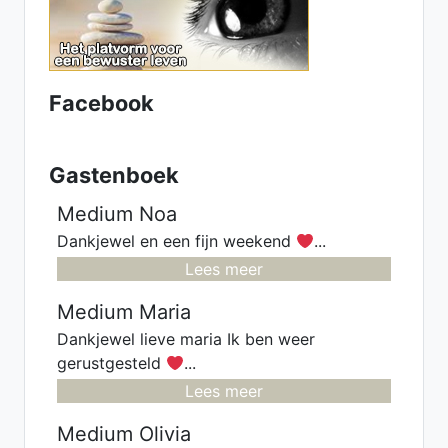
voor verleden - heden en
toekomst. Heb een luisterend oor.
samen komen we er wel uit.
Facebook
Gastenboek
Medium Noa
Dankjewel en een fijn weekend
...
Lees meer
Medium Maria
Dankjewel lieve maria Ik ben weer
gerustgesteld
...
Lees meer
Medium Olivia