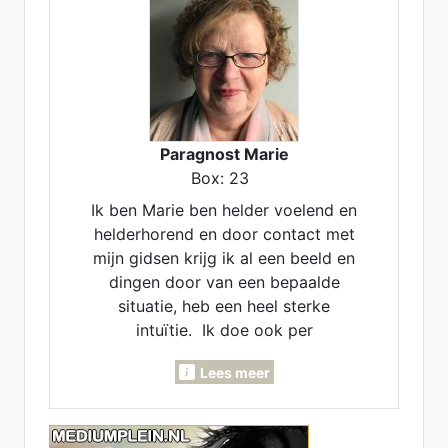
Paragnost Marie
Box: 23
Ik ben Marie ben helder voelend en
helderhorend en door contact met
mijn gidsen krijg ik al een beeld en
dingen door van een bepaalde
situatie, heb een heel sterke
intuïtie. Ik doe ook per
maandlegging en jaarlegging. Ik
Lees meer
kan voor je pendelen, invoelen,
Lenormand- Engelen- en
inzichtkaarten voor je leggen. Ook