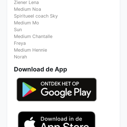
Ziener Lena
Medium Noa
Spiritueel coach Sky
Medium Mo
Sun
Medium Chantalle
Freya
Medium Hennie
Norah
Download de App