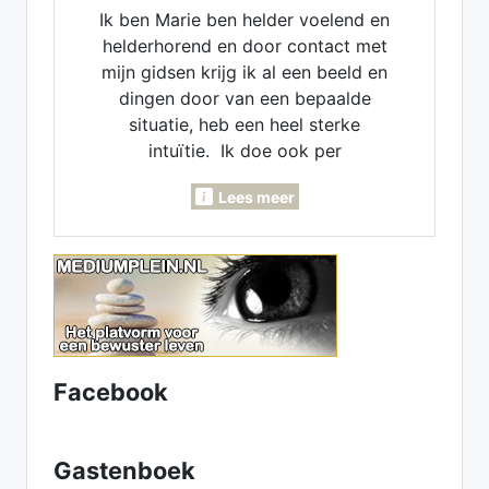
Ik ben Marie ben helder voelend en
helderhorend en door contact met
mijn gidsen krijg ik al een beeld en
dingen door van een bepaalde
situatie, heb een heel sterke
intuïtie. Ik doe ook per
maandlegging en jaarlegging. Ik
Lees meer
kan voor je pendelen, invoelen,
Lenormand- Engelen- en
inzichtkaarten voor je leggen. Ook
voor verleden - heden en
toekomst. Heb een luisterend oor.
samen komen we er wel uit.
Facebook
Gastenboek