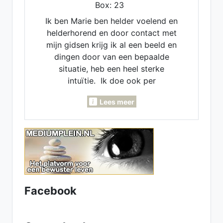
Box: 23
Ik ben Marie ben helder voelend en
helderhorend en door contact met
mijn gidsen krijg ik al een beeld en
dingen door van een bepaalde
situatie, heb een heel sterke
intuïtie. Ik doe ook per
maandlegging en jaarlegging. Ik
Lees meer
kan voor je pendelen, invoelen,
Lenormand- Engelen- en
inzichtkaarten voor je leggen. Ook
voor verleden - heden en
toekomst. Heb een luisterend oor.
samen komen we er wel uit.
Facebook