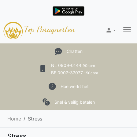
Top Paragnosten
Chatten
NL 0909-0144
90cpm
BE 0907-37077
150cpm
Hoe werkt het
Snel & veilig betalen
Home
Stress
Stress