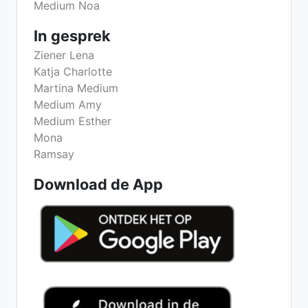
Medium Noa
In gesprek
Ziener Lena
Katja Charlotte
Martina Medium
Medium Amy
Medium Esther
Mona
Ramsay
Download de App