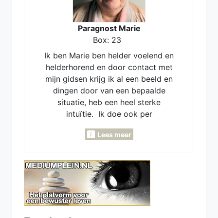
Paragnost Marie
Box: 23
Ik ben Marie ben helder voelend en
helderhorend en door contact met
mijn gidsen krijg ik al een beeld en
dingen door van een bepaalde
situatie, heb een heel sterke
intuïtie. Ik doe ook per
maandlegging en jaarlegging. Ik
Lees meer
kan voor je pendelen, invoelen,
Lenormand- Engelen- en
inzichtkaarten voor je leggen. Ook
voor verleden - heden en
toekomst. Heb een luisterend oor.
samen komen we er wel uit.