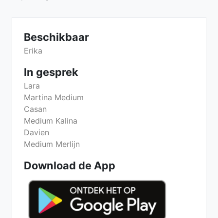
Beschikbaar
Erika
In gesprek
Lara
Martina Medium
Casan
Medium Kalina
Davien
Medium Merlijn
Download de App