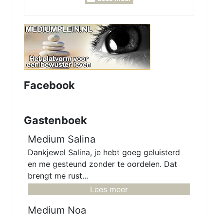
kan voor je pendelen, invoelen,
Lenormand- Engelen- en
inzichtkaarten voor je leggen. Ook
voor verleden - heden en
toekomst. Heb een luisterend oor.
samen komen we er wel uit.
Facebook
Gastenboek
Medium Salina
Dankjewel Salina, je hebt goeg geluisterd
en me gesteund zonder te oordelen. Dat
brengt me rust...
Lees meer
Medium Noa