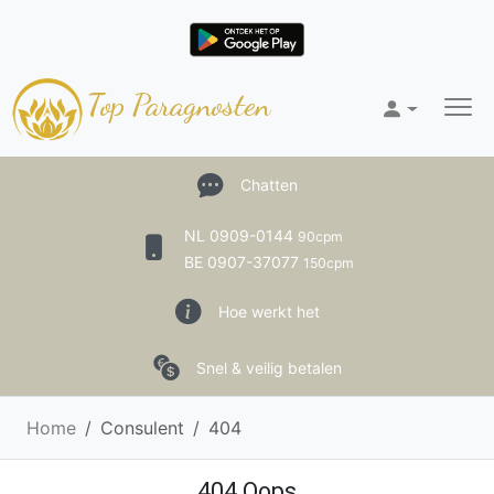
Top Paragnosten
Chatten
NL 0909-0144
90cpm
BE 0907-37077
150cpm
Hoe werkt het
Snel & veilig betalen
Home
Consulent
404
404 Oops