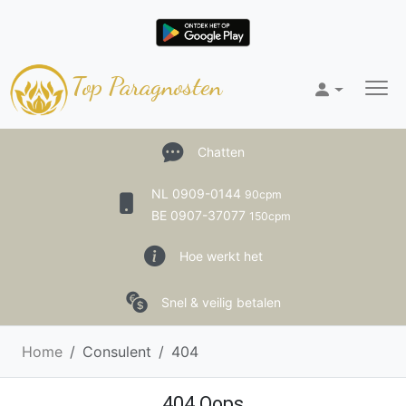
Top Paragnosten
Chatten
NL 0909-0144
90cpm
BE 0907-37077
150cpm
Hoe werkt het
Snel & veilig betalen
Home
Consulent
404
404 Oops