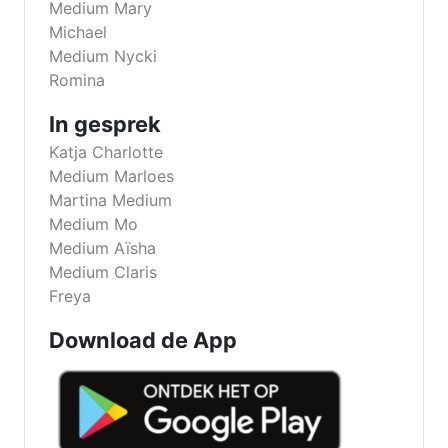
Medium Mary
Michael
Medium Nycki
Romina
In gesprek
Katja Charlotte
Medium Marloes
Martina Medium
Medium Mo
Medium Aïsha
Medium Claris
Freya
Download de App