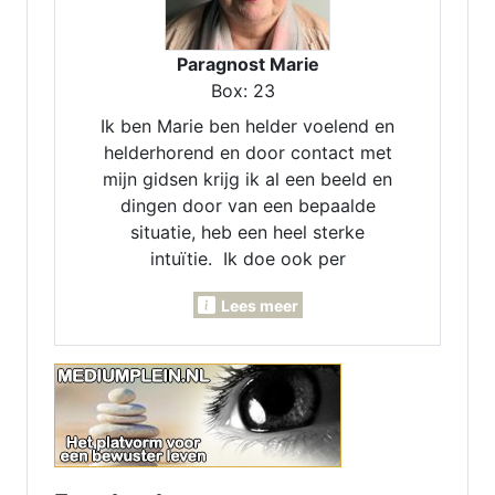
Paragnost Marie
Box: 23
Ik ben Marie ben helder voelend en
helderhorend en door contact met
mijn gidsen krijg ik al een beeld en
dingen door van een bepaalde
situatie, heb een heel sterke
intuïtie. Ik doe ook per
maandlegging en jaarlegging. Ik
Lees meer
kan voor je pendelen, invoelen,
Lenormand- Engelen- en
inzichtkaarten voor je leggen. Ook
voor verleden - heden en
toekomst. Heb een luisterend oor.
samen komen we er wel uit.