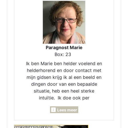
Paragnost Marie
Box: 23
Ik ben Marie ben helder voelend en
helderhorend en door contact met
mijn gidsen krijg ik al een beeld en
dingen door van een bepaalde
situatie, heb een heel sterke
intuïtie. Ik doe ook per
maandlegging en jaarlegging. Ik
Lees meer
kan voor je pendelen, invoelen,
Lenormand- Engelen- en
inzichtkaarten voor je leggen. Ook