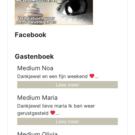
voor verleden - heden en
toekomst. Heb een luisterend oor.
samen komen we er wel uit.
Facebook
Gastenboek
Medium Noa
Dankjewel en een fijn weekend
...
Lees meer
Medium Maria
Dankjewel lieve maria Ik ben weer
gerustgesteld
...
Lees meer
Medium Olivia