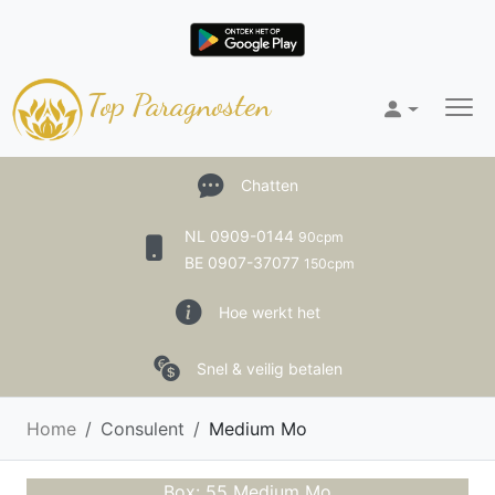
Top Paragnosten
Chatten
NL 0909-0144
90cpm
BE 0907-37077
150cpm
Hoe werkt het
Snel & veilig betalen
Home
Consulent
Medium Mo
Box: 55 Medium Mo