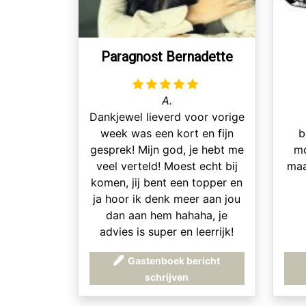
Paragnost Bernadette
A.
Dankjewel lieverd voor vorige
week was een kort en fijn
b
gesprek! Mijn god, je hebt me
mo
veel verteld! Moest echt bij
maa
komen, jij bent een topper en
ja hoor ik denk meer aan jou
dan aan hem hahaha, je
advies is super en leerrijk!
Word steeds vrolijker als ik
Gastenboek bericht
met je praat, je bent een
schrijven
topper in je werk en er zijn
vaaaak dingen uitgekomen