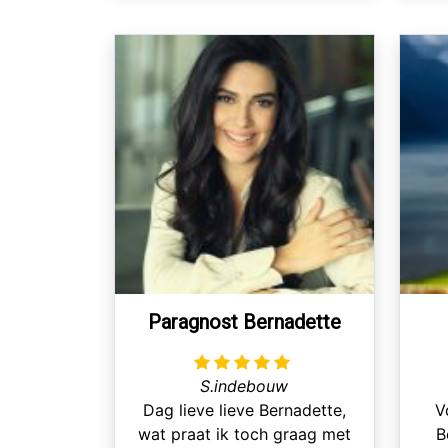
nogmaals! Ik heb nooit spijt
dat ik je bel telkens kom je
met nieuwigheden die
werkelijk worden heel positief
want sinds ik je bel komt er
veel uit!! Love you. X
Paragnost Bernadette
S.indebouw
Dag lieve lieve Bernadette,
V
wat praat ik toch graag met
B