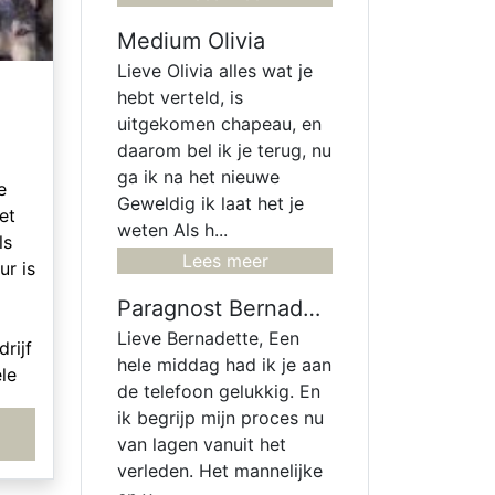
Medium Olivia
Lieve Olivia alles wat je
hebt verteld, is
uitgekomen chapeau, en
daarom bel ik je terug, nu
ga ik na het nieuwe
e
Geweldig ik laat het je
et
weten Als h...
ls
Lees meer
ur is
Paragnost Bernadette
n
Lieve Bernadette, Een
rijf
hele middag had ik je aan
le
de telefoon gelukkig. En
e
ik begrijp mijn proces nu
n
van lagen vanuit het
nt
verleden. Het mannelijke
oon,