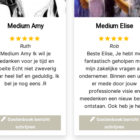
Medium Amy
Medium Elise
Ruth
Rob
Medium Amy Ik wil je
Beste Elise, Je hebt m
edanken voor je tijd en
fantastisch geholpen m
eite Echt niet zweverig
mijn zakelijke vragen a
r heel lief en geduldig. Ik
ondernemer. Binnen een u
bel je nog eens .R
er mede door jouw
professionele visie e
meedenken een nieuw bed
ontstaan. Ook heb je he
heldere en waardevoll
Gastenboek bericht
Gastenboek bericht
adviezen gegeven va
schrijven
schrijven
relationele aard. Je be
aangenaam aan de telef