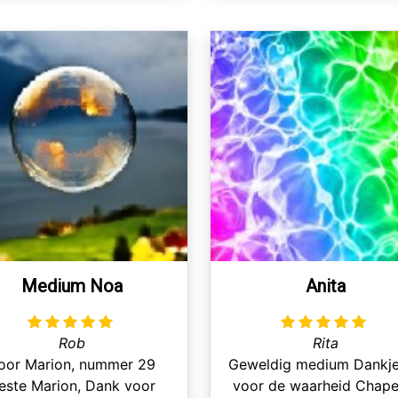
oprecht, duidelijk, goed i
vak en eerlijk. Dank je w
Hgrt. Rob
Medium Noa
Anita
Rob
Rita
oor Marion, nummer 29
Geweldig medium Dankj
este Marion, Dank voor
voor de waarheid Chape