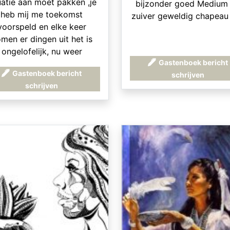
uatie aan moet pakken ,je
bijzonder goed Medium
heb mij me toekomst
zuiver geweldig chapeau
voorspeld en elke keer
men er dingen uit het is
ongelofelijk, nu weer
Gastenboek bericht
itgekomen op elk woord
Gastenboek bericht
schrijven
 je het heb verteld is het
schrijven
itgekomen ,je bent zo'n
rke medium je heb het nog
it al die tijd mis gehad ik
n zo blij en je bent ook
er duidelijk met je woorde
at je zegt en vooral een
te lieve vrouw,dankjewel