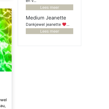
en v...
n je
Lees meer
el!
Medium Jeanette
Dankjewel jeanette
...
Lees meer
ewel
au,