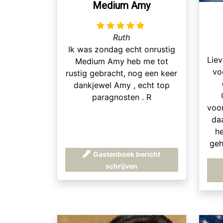
Medium Amy
Ruth
Ik was zondag echt onrustig
Liev
Medium Amy heb me tot
vo
rustig gebracht, nog een keer
dankjewel Amy , echt top
paragnosten . R
voo
daa
he
geh
Gastenboek bericht
Maa
schrijven
en
zi
dan
e
da