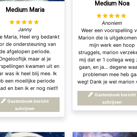
Medium Noa
Medium Maria
Anoniem
Janny
Weer een voorspelling 
e Maria, Heel erg bedankt
Marion die is uitgekomen
or de ondersteuning van
mijn werk een hoop
de afgelopen periode.
struggels, marion verzek
Ongelooflijk maar al je
mij dat er 1 collega weg
rspellingen kwamen uit en
gaan, en ja… degene waa
r was ik heel blij mee. Ik
problemen mee heb ga
b een moeilijke periode
weg! Dank je wel marion 
ad en ben ik er nog niet!!
je altijd luisterend oo
Gastenboek bericht
r ik kom er wel doorheen
Gastenboek bericht
schrijven
 als ik het even niet zie
schrijven
tten of heb advies nodig
 bel ik je graag weer voor
en gesprekje. Nogmaals
nk voor alles! Groetjes j