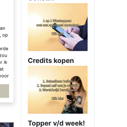
van
, op
erde
 zou
Credits kopen
r ik
at
voor
r
Topper v/d week!