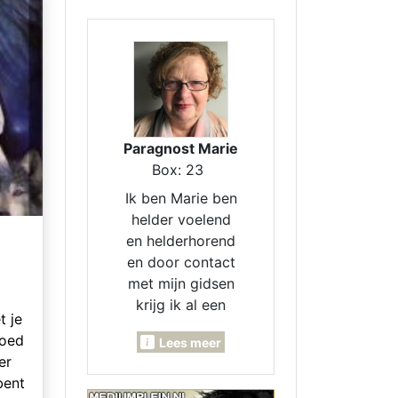
Paragnost Marie
Box: 23
Ik ben Marie ben
helder voelend
en helderhorend
en door contact
met mijn gidsen
krijg ik al een
t je
beeld en dingen
goed
Lees meer
door van een
er
bepaalde
 bent
situatie, heb een