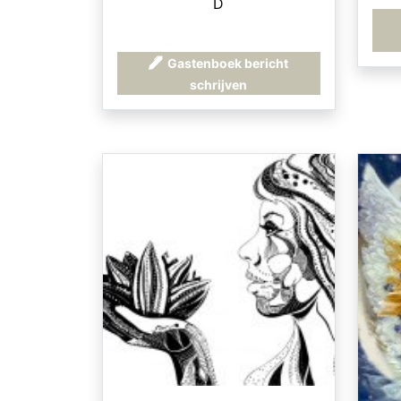
D
d
Gastenboek bericht
schrijven