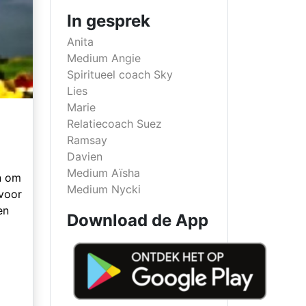
In gesprek
Anita
Medium Angie
Spiritueel coach Sky
Lies
Marie
Relatiecoach Suez
Ramsay
Davien
Medium Aïsha
jn om
Medium Nycki
 voor
en
Download de App