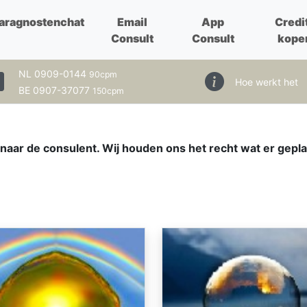
aragnostenchat
Email
App
Credi
Consult
Consult
kope
NL 0909-0144
90cpm
Hoe werkt het
BE 0907-37077
150cpm
aar de consulent. Wij houden ons het recht wat er gepla