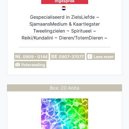
Ingesprek
Gespecialiseerd in ZielsLiefde ~
SjamaansMedium & Kaartlegster
Tweelingzielen ~ Spiritueel ~
Reiki/Kundalini ~ Dieren/TotemDieren ~
Karma. de wet van aantrekking en
loslaten.. U kunt voor meerdere thema's
NL
BE
0909 - 0144
0907-37077
Lees meer
bij mij terecht. Ik helpt u graag
Fotoreading
duidelijkheid te vinden in uw vragen. Liefs
margret
Box: 20 Anita