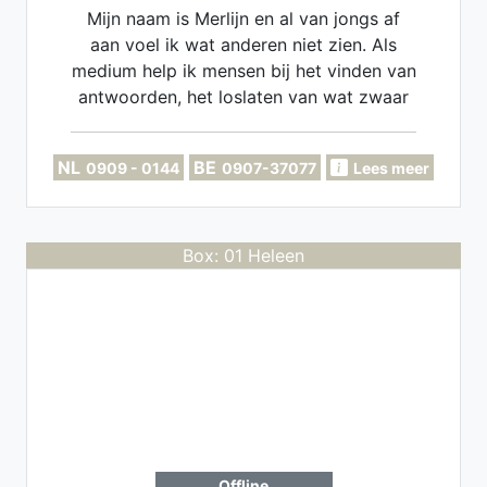
Mijn naam is Merlijn en al van jongs af
aan voel ik wat anderen niet zien. Als
medium help ik mensen bij het vinden van
antwoorden, het loslaten van wat zwaar
weegt en het hervinden van hun eigen
kracht. In een consult werk ik intuïtief,
NL
BE
0909 - 0144
0907-37077
Lees meer
eerlijk en met veel zachtheid. Geen
drama, geen vage praatjes — gewoon
wat er door komt.
Box: 01 Heleen
Offline