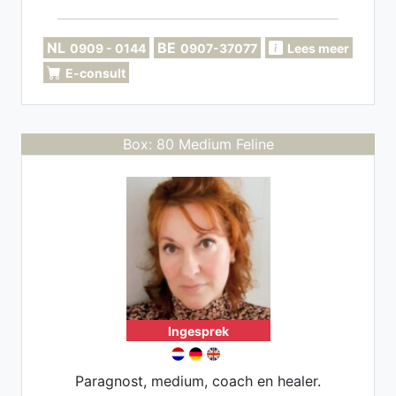
NL
BE
0909 - 0144
0907-37077
Lees meer
E-consult
Box: 80 Medium Feline
Ingesprek
Paragnost, medium, coach en healer.