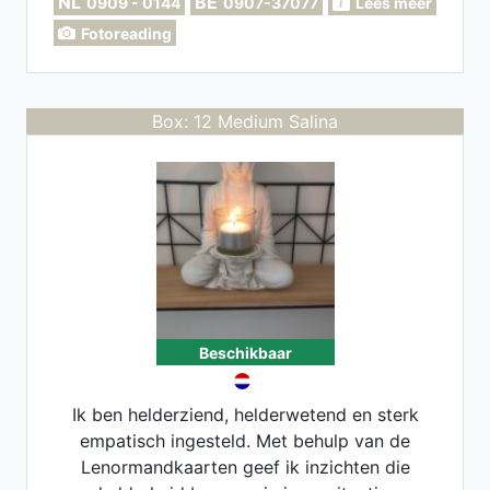
NL
BE
0909 - 0144
0907-37077
Lees meer
uit jouw nabije omgeving mee.
Fotoreading
Helderziend, Helderhorend,
Helderwetend. Dierenmedium en
kindermedium, Zielsconnecties, Twin
Flame, Transformatieprocessen,
Box: 12 Medium Salina
Lenormandlegging. Zakelijke
bewustwording.
Beschikbaar
Ik ben helderziend, helderwetend en sterk
empatisch ingesteld. Met behulp van de
Lenormandkaarten geef ik inzichten die