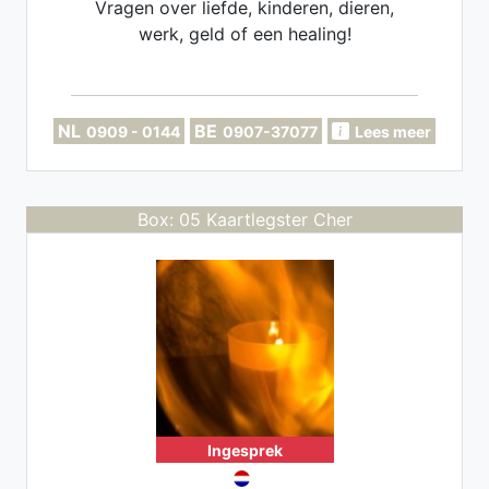
Vragen over liefde, kinderen, dieren,
werk, geld of een healing!
NL
BE
0909 - 0144
0907-37077
Lees meer
Box: 05 Kaartlegster Cher
Ingesprek