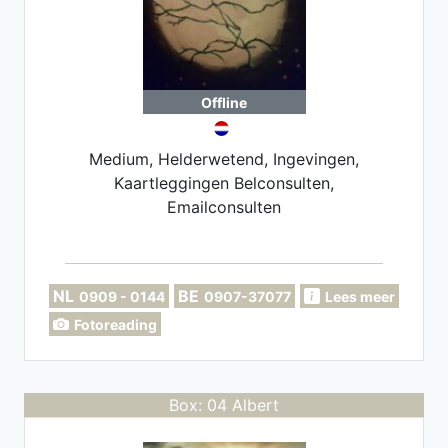
Offline
Medium, Helderwetend, Ingevingen,
Kaartleggingen Belconsulten,
Emailconsulten
NL
BE
0909 - 0144
0907-37077
Lees meer
Fotoreading
Box: 04 Albert