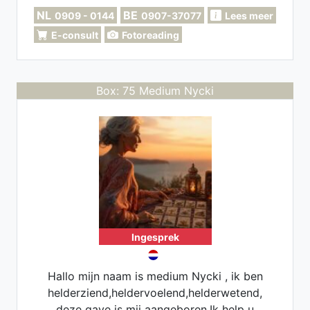
ook kijken voor een toekomstperspectief
NL
BE
0909 - 0144
0907-37077
Lees meer
E-consult
Fotoreading
Box: 75 Medium Nycki
Ingesprek
Hallo mijn naam is medium Nycki , ik ben
helderziend,heldervoelend,helderwetend,
deze gave is mij aangeboren.Ik help u