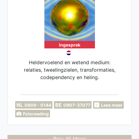
Ingesprek
Heldervoelend en wetend medium:
relaties, tweelingzielen, transformaties,
codependency en heling.
NL
BE
0909 - 0144
0907-37077
Lees meer
Fotoreading
Box: 45 Mona