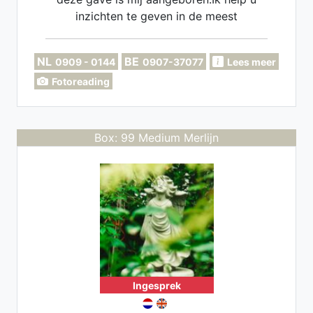
inzichten te geven in de meest
ingewikkelde kwesties en situaties ,sterk
in tijdsaanduidingen
NL
BE
0909 - 0144
0907-37077
Lees meer
Fotoreading
Box: 99 Medium Merlijn
Ingesprek