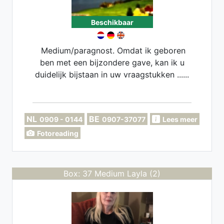
Beschikbaar
Medium/paragnost. Omdat ik geboren
ben met een bijzondere gave, kan ik u
duidelijk bijstaan in uw vraagstukken ......
NL
BE
0909 - 0144
0907-37077
Lees meer
Fotoreading
Box: 37 Medium Layla (2)