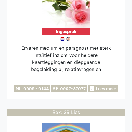
Ingesprek
Ervaren medium en paragnost met sterk
intuïtief inzicht voor heldere
kaartleggingen en diepgaande
begeleiding bij relatievragen en
levenskeuzes. Verwikkeld in complexe
situaties? Of wil je meer bewuster in het
NL
BE
0909 - 0144
0907-37077
Lees meer
leven staan? Dan ben je van harte
welkom.
Box: 39 Lies