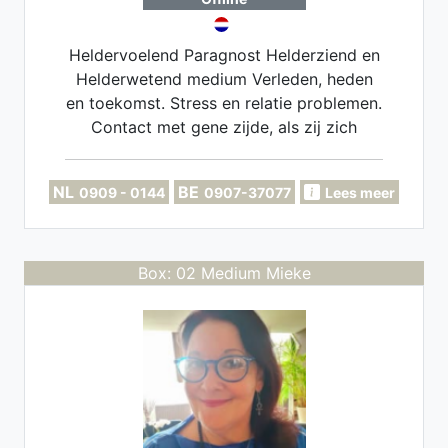
Heldervoelend Paragnost Helderziend en
Helderwetend medium Verleden, heden
en toekomst. Stress en relatie problemen.
Contact met gene zijde, als zij zich
melden. Ook heb Ik graag een luisterend
oor, als dat is wat de situatie vraagt.
NL
BE
0909 - 0144
0907-37077
Lees meer
Box: 02 Medium Mieke