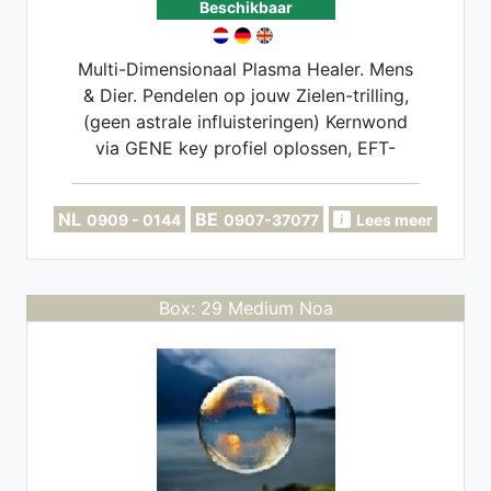
Beschikbaar
Multi-Dimensionaal Plasma Healer. Mens
& Dier. Pendelen op jouw Zielen-trilling,
(geen astrale influisteringen) Kernwond
via GENE key profiel oplossen, EFT-
Coach. Implantaten, Miasma's, Soul-
retrieval opschonen.
NL
BE
0909 - 0144
0907-37077
Lees meer
Box: 29 Medium Noa