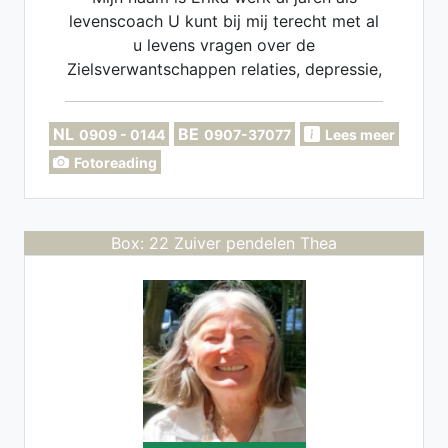
levenscoach U kunt bij mij terecht met al
u levens vragen over de
Zielsverwantschappen relaties, depressie,
angsten werksituaties enz.
NL
BE
0909 - 0144
0907-37077
Lees meer
Fotoreading
Box: 22 Zuiver pendelen Thea