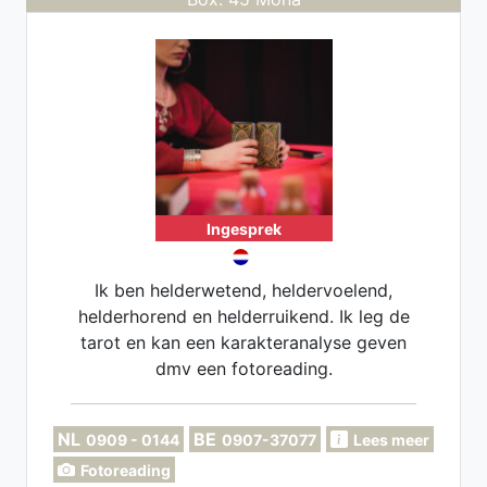
Ingesprek
Ik ben helderwetend, heldervoelend,
helderhorend en helderruikend. Ik leg de
tarot en kan een karakteranalyse geven
dmv een fotoreading.
NL
BE
0909 - 0144
0907-37077
Lees meer
Fotoreading