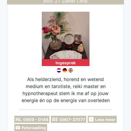
Box: 27 Ziener Lena
Ingesprek
Als helderziend, horend en wetend
medium en tarotiste, reiki master en
hypnotherapeut stem ik me af op jouw
energie én op de energie van overleden
dierbaren. Met tarot als poort en mijn
intuïtie als gids verbind ik jou met dat
NL
BE
0909 - 0144
0907-37077
Lees meer
wat gezien, gevoeld en geheeld mag
Fotoreading
worden