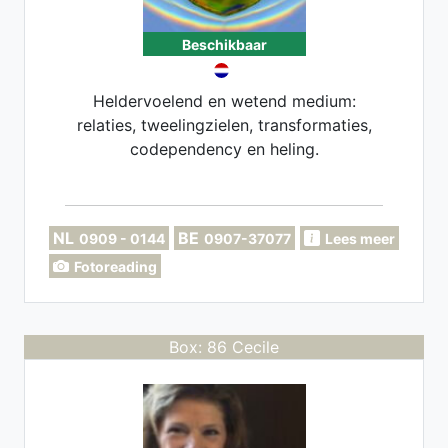
Beschikbaar
Heldervoelend en wetend medium:
relaties, tweelingzielen, transformaties,
codependency en heling.
NL
BE
0909 - 0144
0907-37077
Lees meer
Fotoreading
Box: 86 Cecile