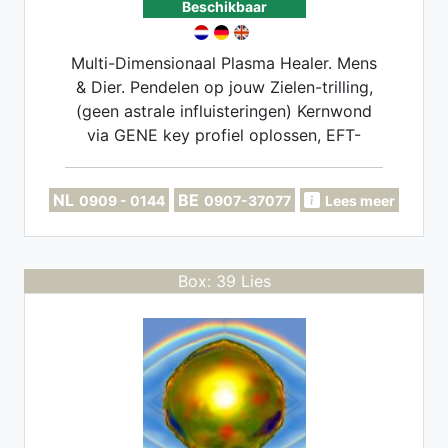
Beschikbaar
Multi-Dimensionaal Plasma Healer. Mens
& Dier. Pendelen op jouw Zielen-trilling,
(geen astrale influisteringen) Kernwond
via GENE key profiel oplossen, EFT-
Coach. Implantaten, Miasma's, Soul-
retrieval opschonen.
NL
BE
0909 - 0144
0907-37077
Lees meer
Box: 39 Lies