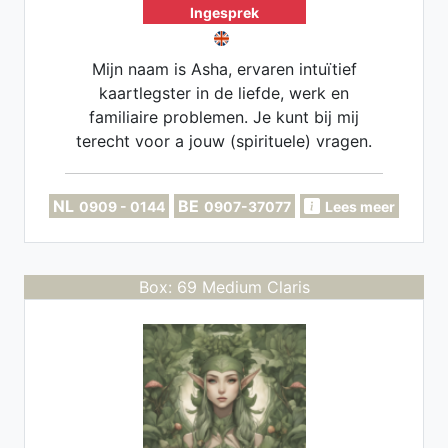
Ingesprek
Mijn naam is Asha, ervaren intuïtief
kaartlegster in de liefde, werk en
familiaire problemen. Je kunt bij mij
terecht voor a jouw (spirituele) vragen.
Specialist in tweelingzielen en
zielsconnecties.
NL
BE
0909 - 0144
0907-37077
Lees meer
Box: 69 Medium Claris