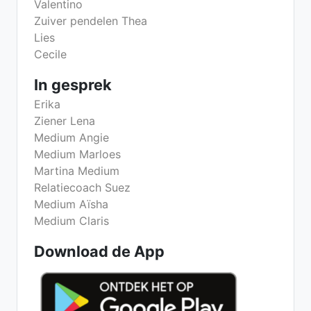
Valentino
Zuiver pendelen Thea
Lies
Cecile
In gesprek
Erika
Ziener Lena
Medium Angie
Medium Marloes
Martina Medium
Relatiecoach Suez
Medium Aïsha
Medium Claris
Download de App