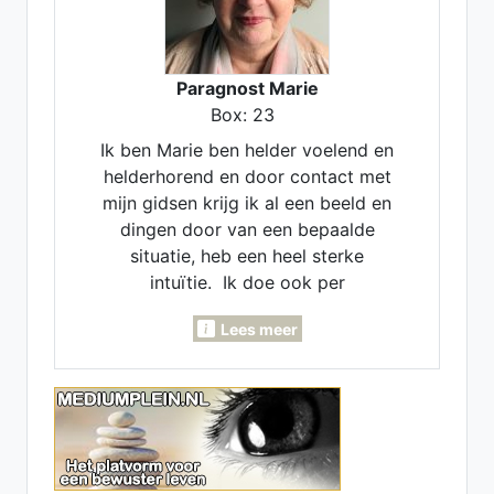
Paragnost Marie
Box: 23
Ik ben Marie ben helder voelend en
helderhorend en door contact met
mijn gidsen krijg ik al een beeld en
dingen door van een bepaalde
situatie, heb een heel sterke
intuïtie. Ik doe ook per
maandlegging en jaarlegging. Ik
Lees meer
kan voor je pendelen, invoelen,
Lenormand- Engelen- en
inzichtkaarten voor je leggen. Ook
voor verleden - heden en
toekomst. Heb een luisterend oor.
samen komen we er wel uit.