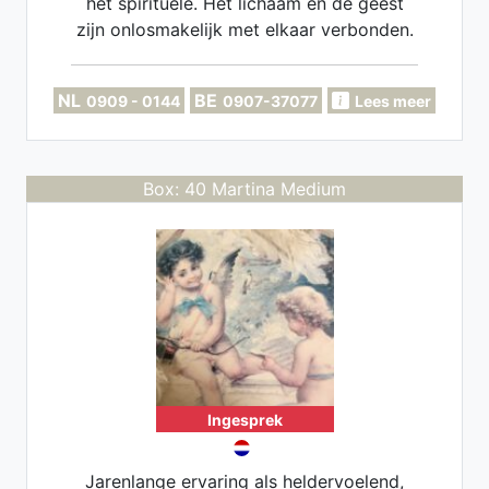
het spirituele. Het lichaam en de geest
zijn onlosmakelijk met elkaar verbonden.
En als daar ruis op zit, loop jij vast. Laat
mij kijken waar je blokkade zit. Ik voel
NL
BE
0909 - 0144
0907-37077
Lees meer
energie feilloos aan en beantwoord al je
spirituele vragen vanuit zuiverheid en
intuïtie.
Box: 40 Martina Medium
Ingesprek
Jarenlange ervaring als heldervoelend,