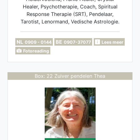
Healer, Psychotherapie, Coach, Spiritual
Response Therapie (SRT), Pendelaar,
Tarotist, Lenormand, Vedische Astrologie.
NL
BE
0909 - 0144
0907-37077
Lees meer
Fotoreading
Box: 22 Zuiver pendelen Thea