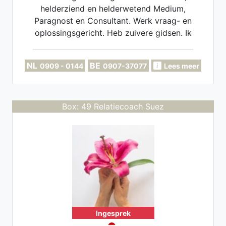
helderziend en helderwetend Medium,
Paragnost en Consultant. Werk vraag- en
oplossingsgericht. Heb zuivere gidsen. Ik
maak je blij, geef je energie en zet je in je
kracht. Ik luister, inspireer en help om de
NL
BE
0909 - 0144
0907-37077
Lees meer
juiste beslissingen te nemen.
Box: 49 Relatiecoach Suez
Ingesprek