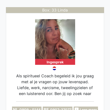
Box: 33 Linda
Ingesprek
Als spiritueel Coach begeleid ik jou graag
met al je vragen op jouw levenspad.
Liefde, werk, narcisme, tweelingzielen of
een luisterend oor. Ben jij op zoek naar
meer positieve motivatie? Dan ben jij bij
mij op de juiste plek. Na een gesprek met
NL
BE
0909 - 0144
0907-37077
Lees meer