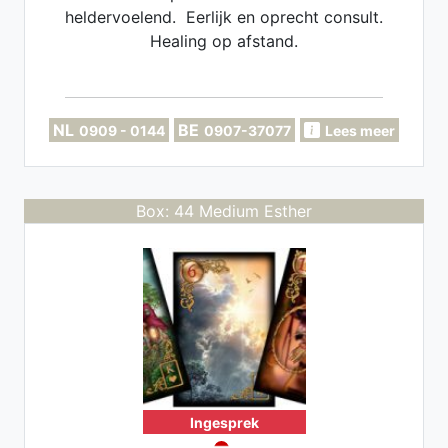
heldervoelend. Eerlijk en oprecht consult.
Healing op afstand.
NL
BE
0909 - 0144
0907-37077
Lees meer
Box: 44 Medium Esther
Ingesprek