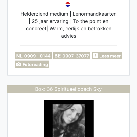
Helderziend medium | Lenormandkaarten
| 25 jaar ervaring | To the point en
concreet| Warm, eerlijk en betrokken
advies
NL
BE
0909 - 0144
0907-37077
Lees meer
Fotoreading
Box: 36 Spiritueel coach Sky