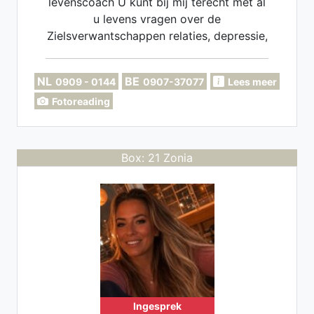
levenscoach U kunt bij mij terecht met al
u levens vragen over de
Zielsverwantschappen relaties, depressie,
angsten werksituaties enz.
NL
BE
0909 - 0144
0907-37077
Lees meer
Fotoreading
Box: 21 Zonia
Ingesprek