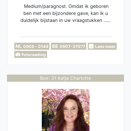
Medium/paragnost. Omdat ik geboren
ben met een bijzondere gave, kan ik u
duidelijk bijstaan in uw vraagstukken ......
NL
BE
0909 - 0144
0907-37077
Lees meer
Fotoreading
Box: 31 Katja Charlotte