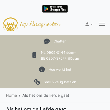
Top Paragnosten
Chatten
NL 0909-0144
90cpm
BE 0907-37077
150cpm
Hoe werkt het
Snel & veilig betalen
Home
Als het om de liefde gaat
Als het om de liefde gaat