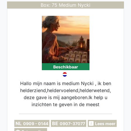
Box: 75 Medium Nycki
Beschikbaar
Hallo mijn naam is medium Nycki , ik ben
helderziend,heldervoelend,helderwetend,
deze gave is mij aangeboren.Ik help u
inzichten te geven in de meest
ingewikkelde kwesties en situaties ,sterk
in tijdsaanduidingen
NL
BE
0909 - 0144
0907-37077
Lees meer