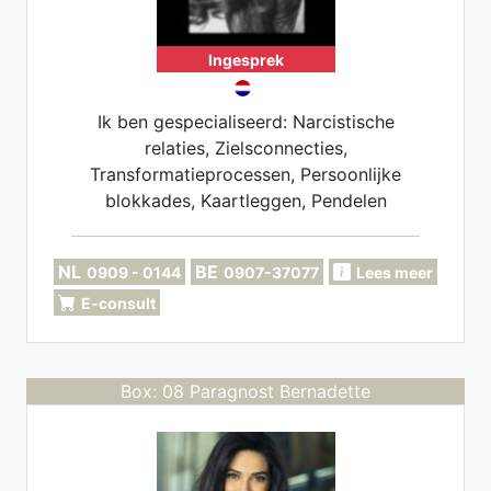
Ingesprek
Ik ben gespecialiseerd: Narcistische
relaties, Zielsconnecties,
Transformatieprocessen, Persoonlijke
blokkades, Kaartleggen, Pendelen
NL
BE
0909 - 0144
0907-37077
Lees meer
E-consult
Box: 08 Paragnost Bernadette