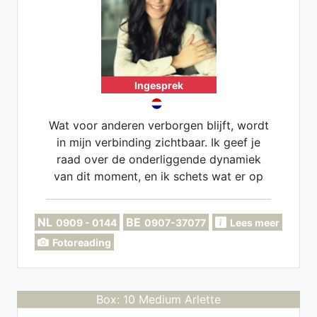
Ingesprek
Wat voor anderen verborgen blijft, wordt
in mijn verbinding zichtbaar. Ik geef je
raad over de onderliggende dynamiek
van dit moment, en ik schets wat er op
de langere termijn mogelijk is. Daarbij
neem ik ook de onuitgesproken thema's
NL
BE
0909 - 0144
0907-37077
Lees meer
uit jouw nabije omgeving mee.
Fotoreading
Helderziend, Helderhorend,
Helderwetend. Dierenmedium en
kindermedium, Zielsconnecties, Twin
Flame, Transformatieprocessen,
Box: 10 Medium Arlette
Lenormandlegging. Zakelijke