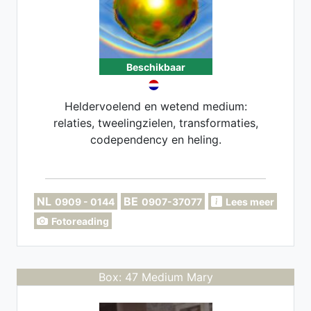
Beschikbaar
Heldervoelend en wetend medium:
relaties, tweelingzielen, transformaties,
codependency en heling.
NL
BE
0909 - 0144
0907-37077
Lees meer
Fotoreading
Box: 47 Medium Mary