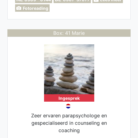
mij heb jij meer inzichten en tools
Fotoreading
gekregen zodat jij weer met een frisse
blik door het leven kan!
Box: 41 Marie
Ingesprek
Zeer ervaren parapsychologe en
gespecialiseerd in counseling en
coaching