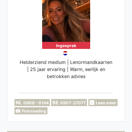
Ingesprek
Helderziend medium | Lenormandkaarten
| 25 jaar ervaring | Warm, eerlijk en
betrokken advies
NL
BE
0909 - 0144
0907-37077
Lees meer
Fotoreading