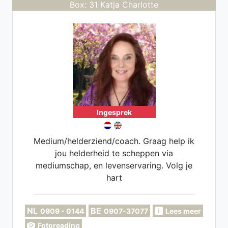
Box: 31 Katja Charlotte
Ingesprek
Medium/helderziend/coach. Graag help ik
jou helderheid te scheppen via
mediumschap, en levenservaring. Volg je
hart
NL
BE
0909 - 0144
0907-37077
Lees meer
Fotoreading