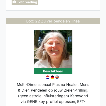
Fotoreading
duidelijkheid te vinden in uw vragen. Liefs
margret
Box: 22 Zuiver pendelen Thea
Beschikbaar
Multi-Dimensionaal Plasma Healer. Mens
& Dier. Pendelen op jouw Zielen-trilling,
(geen astrale influisteringen) Kernwond
via GENE key profiel oplossen, EFT-