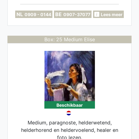
Coach. Implantaten, Miasma's, Soul-
retrieval opschonen.
NL
BE
0909 - 0144
0907-37077
Lees meer
Box: 25 Medium Elise
Beschikbaar
Medium, paragnoste, helderwetend,
helderhorend en heldervoelend, healer en
foto lezen.