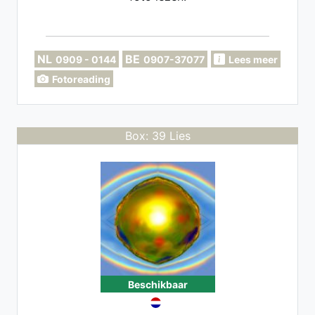
NL
BE
0909 - 0144
0907-37077
Lees meer
Fotoreading
Box: 39 Lies
Beschikbaar