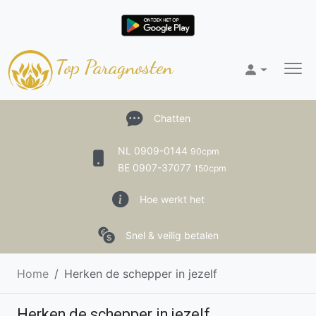
Top Paragnosten
Chatten
NL 0909-0144
90cpm
BE 0907-37077
150cpm
Hoe werkt het
Snel & veilig betalen
Home
Herken de schepper in jezelf
Herken de schepper in jezelf