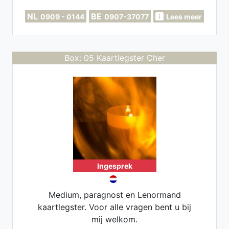
NL
BE
0909 - 0144
0907-37077
Lees meer
Box: 05 Kaartlegster Cher
Ingesprek
Medium, paragnost en Lenormand
kaartlegster. Voor alle vragen bent u bij
mij welkom.