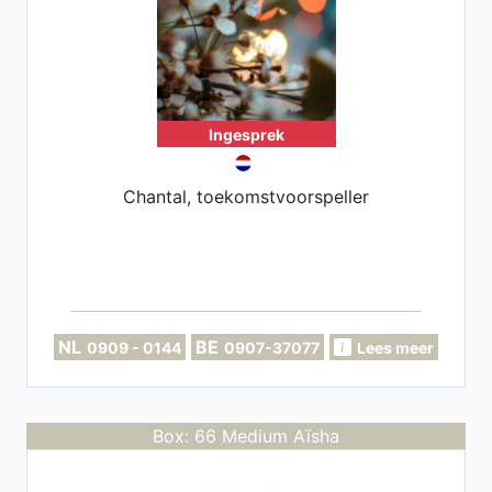
Ingesprek
Chantal, toekomstvoorspeller
NL
BE
0909 - 0144
0907-37077
Lees meer
Box: 66 Medium Aïsha