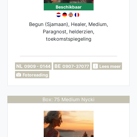
Beschikbaar
Begun (Sjamaan), Healer, Medium,
Paragnost, helderzien,
toekomstspiegeling
NL
BE
0909 - 0144
0907-37077
Lees meer
Fotoreading
Box: 75 Medium Nycki