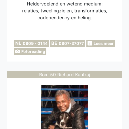
Heldervoelend en wetend medium:
relaties, tweelingzielen, transformaties,
codependency en heling.
NL
BE
0909 - 0144
0907-37077
Lees meer
Fotoreading
Box: 50 Richard Kuntraj