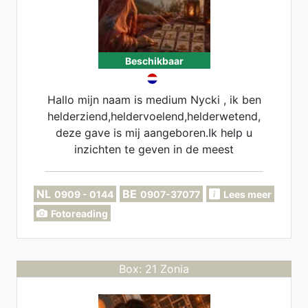
Beschikbaar
Hallo mijn naam is medium Nycki , ik ben
helderziend,heldervoelend,helderwetend,
deze gave is mij aangeboren.Ik help u
inzichten te geven in de meest
ingewikkelde kwesties en situaties ,sterk
in tijdsaanduidingen
NL
BE
0909 - 0144
0907-37077
Lees meer
Fotoreading
Box: 21 Zonia