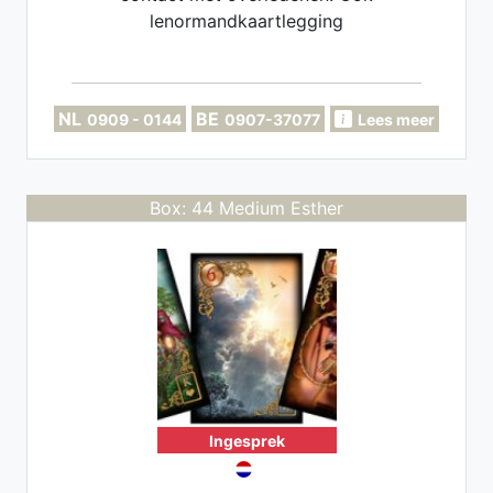
lenormandkaartlegging
NL
BE
0909 - 0144
0907-37077
Lees meer
Box: 44 Medium Esther
Ingesprek