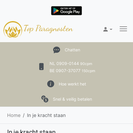
Top Paragnosten
Chatten
NL 0909-0144
90cpm
BE 0907-37077
150cpm
Hoe werkt het
Snel & veilig betalen
Home
In je kracht staan
In je kracht staan