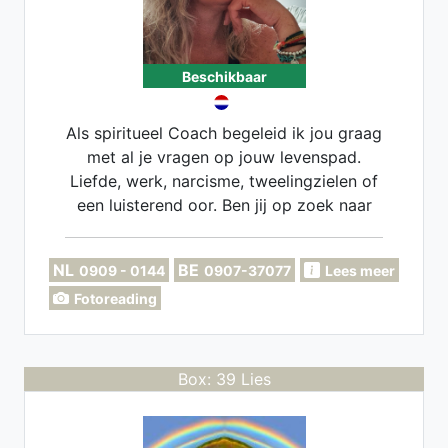
Beschikbaar
Als spiritueel Coach begeleid ik jou graag
met al je vragen op jouw levenspad.
Liefde, werk, narcisme, tweelingzielen of
een luisterend oor. Ben jij op zoek naar
meer positieve motivatie? Dan ben jij bij
mij op de juiste plek. Na een gesprek met
NL
BE
0909 - 0144
0907-37077
Lees meer
mij heb jij meer inzichten en tools
Fotoreading
gekregen zodat jij weer met een frisse
blik door het leven kan!
Box: 39 Lies