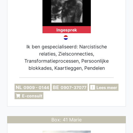
Ingesprek
Ik ben gespecialiseerd: Narcistische
relaties, Zielsconnecties,
Transformatieprocessen, Persoonlijke
blokkades, Kaartleggen, Pendelen
NL
BE
0909 - 0144
0907-37077
Lees meer
E-consult
Box: 41 Marie