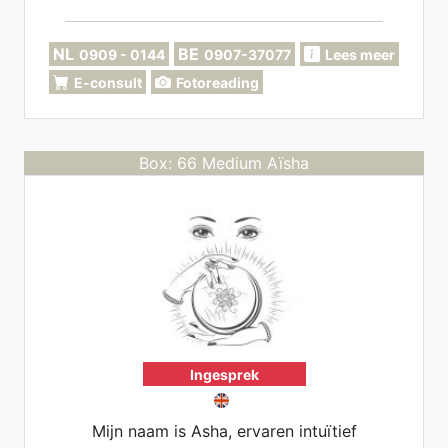
antwoorden geven wat er speelt. Maar
ook kijken voor een toekomstperspectief
NL
BE
0909 - 0144
0907-37077
Lees meer
E-consult
Fotoreading
Box: 66 Medium Aïsha
Ingesprek
Mijn naam is Asha, ervaren intuïtief