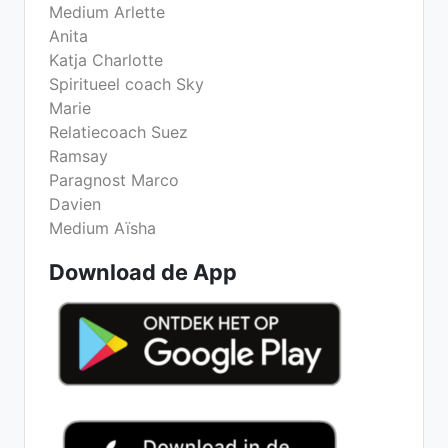
Medium Arlette
Anita
Katja Charlotte
Spiritueel coach Sky
Marie
Relatiecoach Suez
Ramsay
Paragnost Marco
Davien
Medium Aïsha
Download de App