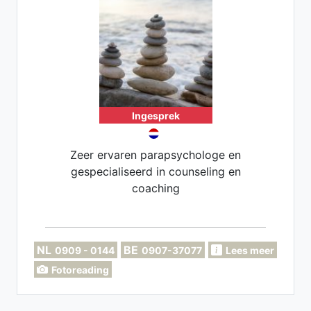
Ingesprek
Zeer ervaren parapsychologe en
gespecialiseerd in counseling en
coaching
NL
BE
0909 - 0144
0907-37077
Lees meer
Fotoreading