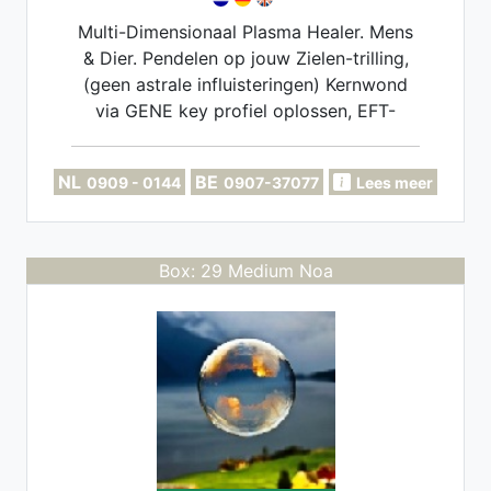
Multi-Dimensionaal Plasma Healer. Mens
& Dier. Pendelen op jouw Zielen-trilling,
(geen astrale influisteringen) Kernwond
via GENE key profiel oplossen, EFT-
Coach. Implantaten, Miasma's, Soul-
retrieval opschonen.
NL
BE
0909 - 0144
0907-37077
Lees meer
Box: 29 Medium Noa