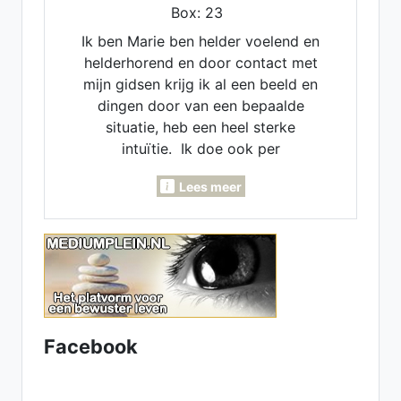
Box: 23
Ik ben Marie ben helder voelend en
helderhorend en door contact met
mijn gidsen krijg ik al een beeld en
dingen door van een bepaalde
situatie, heb een heel sterke
intuïtie. Ik doe ook per
maandlegging en jaarlegging. Ik
Lees meer
kan voor je pendelen, invoelen,
Lenormand- Engelen- en
inzichtkaarten voor je leggen. Ook
voor verleden - heden en
toekomst. Heb een luisterend oor.
samen komen we er wel uit.
Facebook