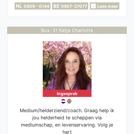
NL
BE
0909 - 0144
0907-37077
Lees meer
Box: 31 Katja Charlotte
Ingesprek
Medium/helderziend/coach. Graag help ik
jou helderheid te scheppen via
mediumschap, en levenservaring. Volg je
hart