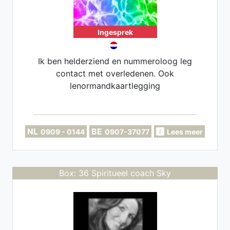
Ingesprek
Ik ben helderziend en nummeroloog leg
contact met overledenen. Ook
lenormandkaartlegging
NL
BE
0909 - 0144
0907-37077
Lees meer
Box: 36 Spiritueel coach Sky