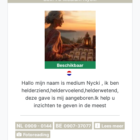
Beschikbaar
Hallo mijn naam is medium Nycki , ik ben
helderziend,heldervoelend,helderwetend,
deze gave is mij aangeboren.Ik help u
inzichten te geven in de meest
ingewikkelde kwesties en situaties ,sterk
in tijdsaanduidingen
NL
BE
0909 - 0144
0907-37077
Lees meer
Fotoreading