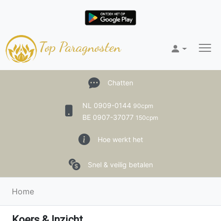
Top Paragnosten
Chatten
NL 0909-0144
90cpm
BE 0907-37077
150cpm
Hoe werkt het
Snel & veilig betalen
Home
Koers & Inzicht