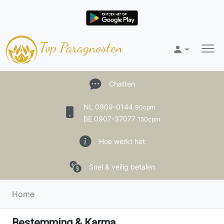
Top Paragnosten
Chatten
NL 0909-0144
90cpm
BE 0907-37077
150cpm
Hoe werkt het
Snel & veilig betalen
Home
Bestemming & Karma