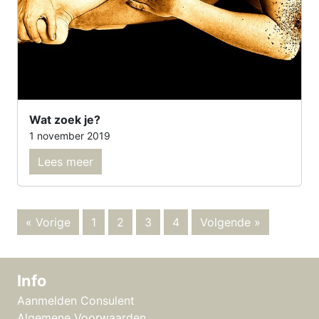
Wat zoek je?
1 november 2019
Lees meer
« Vorige
1
2
3
4
Volgende »
Info
Aanmelden Consulent
Algemene Voorwaarden