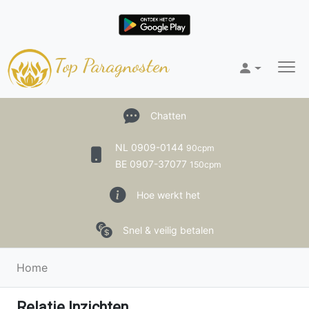
Top Paragnosten
Chatten
NL 0909-0144
90cpm
BE 0907-37077
150cpm
Hoe werkt het
Snel & veilig betalen
Home
Relatie Inzichten