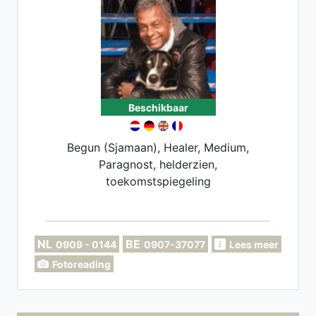
Beschikbaar
Begun (Sjamaan), Healer, Medium,
Paragnost, helderzien,
toekomstspiegeling
NL
BE
0909 - 0144
0907-37077
Lees meer
Fotoreading