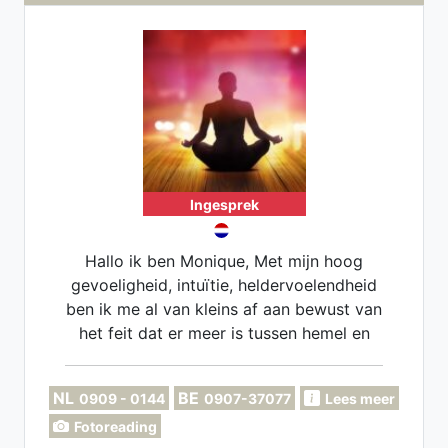
Ingesprek
Hallo ik ben Monique, Met mijn hoog
gevoeligheid, intuïtie, heldervoelendheid
ben ik me al van kleins af aan bewust van
het feit dat er meer is tussen hemel en
aarde. Met een behoorlijke rugzak aan
ervaring en diverse jarenlange studies
NL
BE
0909 - 0144
0907-37077
Lees meer
naast mijn werk begon ik mijn praktijk om
Fotoreading
mensen te coachen en te begeleiden . Dit