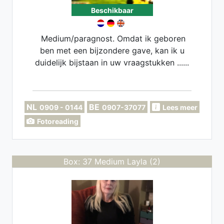
Beschikbaar
Medium/paragnost. Omdat ik geboren
ben met een bijzondere gave, kan ik u
duidelijk bijstaan in uw vraagstukken ......
NL
BE
0909 - 0144
0907-37077
Lees meer
Fotoreading
Box: 37 Medium Layla (2)