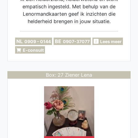
empatisch ingesteld. Met behulp van de
Lenormandkaarten geef ik inzichten die
helderheid brengen in jouw situatie.
Tijdens een consult sta jij centraal en kijk
ik mee naar wat jou bezighoudt. Mijn
NL
BE
0909 - 0144
0907-37077
Lees meer
begeleiding werkt versterkend,
E-consult
ondersteunend en helpt je opnieuw
vertrouwen te voelen in jezelf.
Box: 27 Ziener Lena