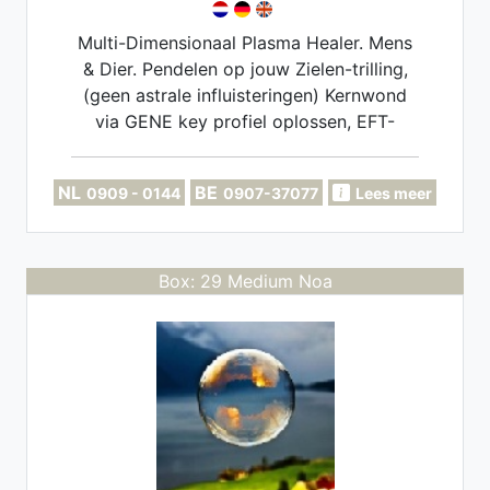
Multi-Dimensionaal Plasma Healer. Mens
& Dier. Pendelen op jouw Zielen-trilling,
(geen astrale influisteringen) Kernwond
via GENE key profiel oplossen, EFT-
Coach. Implantaten, Miasma's, Soul-
retrieval opschonen.
NL
BE
0909 - 0144
0907-37077
Lees meer
Box: 29 Medium Noa