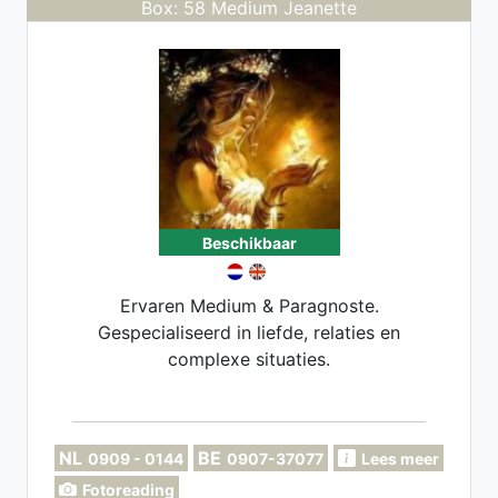
Box: 58 Medium Jeanette
Beschikbaar
Ervaren Medium & Paragnoste.
Gespecialiseerd in liefde, relaties en
complexe situaties.
NL
BE
0909 - 0144
0907-37077
Lees meer
Fotoreading