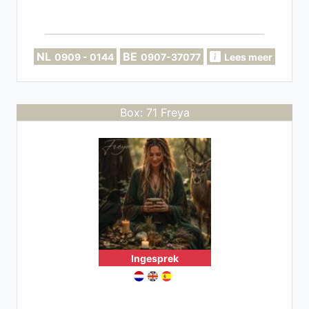
NL
BE
0909 - 0144
0907-37077
Lees meer
Box: 71 Freya
Ingesprek