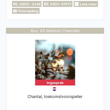
NL
BE
0909 - 0144
0907-37077
Lees meer
Fotoreading
Box: 60 Medium Chantalle
Ingesprek
Chantal, toekomstvoorspeller