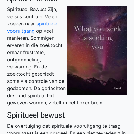
Spiritueel Bewust Zijn,
versus controle. Velen
zoeken naar
spirituele
vooruitgang
op veel
manieren. Sommigen
ervaren in die zoektocht
ernaar frustratie,
ontgoocheling,
verwarring. En de
zoektocht geschiedt
soms via controle van de
gedachten. De gedachten
die rond spiritualiteit
geweven worden, zetelt in het linker brein.
Spiritueel bewust
De overtuiging dat spirituele vooruitgang te traag
vooruitgaat is een oordeel. En een niet tevreden zijn