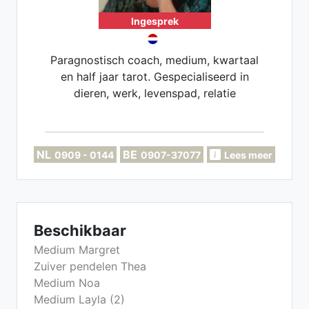
Ingesprek
Paragnostisch coach, medium, kwartaal
en half jaar tarot. Gespecialiseerd in
dieren, werk, levenspad, relatie
NL
BE
0909 - 0144
0907-37077
Lees meer
Beschikbaar
Medium Margret
Zuiver pendelen Thea
Medium Noa
Medium Layla (2)