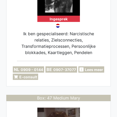
Ingesprek
Ik ben gespecialiseerd: Narcistische
relaties, Zielsconnecties,
Transformatieprocessen, Persoonlijke
blokkades, Kaartleggen, Pendelen
NL
BE
0909 - 0144
0907-37077
Lees meer
E-consult
Box: 47 Medium Mary