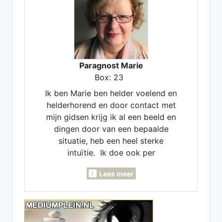
Paragnost Marie
Box: 23
Ik ben Marie ben helder voelend en
helderhorend en door contact met
mijn gidsen krijg ik al een beeld en
dingen door van een bepaalde
situatie, heb een heel sterke
intuïtie. Ik doe ook per
maandlegging en jaarlegging. Ik
Lees meer
kan voor je pendelen, invoelen,
Lenormand- Engelen- en
inzichtkaarten voor je leggen. Ook
voor verleden - heden en