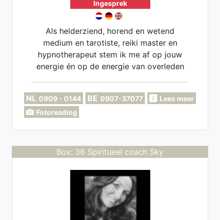
Ingesprek
Als helderziend, horend en wetend
medium en tarotiste, reiki master en
hypnotherapeut stem ik me af op jouw
energie én op de energie van overleden
dierbaren. Met tarot als poort en mijn
intuïtie als gids verbind ik jou met dat
NL
BE
0909 - 0144
0907-37077
Lees meer
wat gezien, gevoeld en geheeld mag
Fotoreading
worden
Box: 36 Spiritueel coach Sky